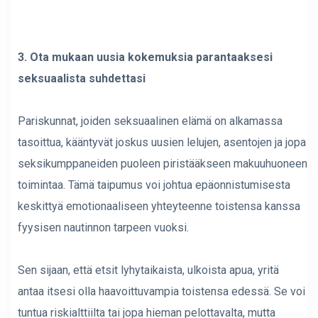
3. Ota mukaan uusia kokemuksia parantaaksesi
seksuaalista suhdettasi
Pariskunnat, joiden seksuaalinen elämä on alkamassa
tasoittua, kääntyvät joskus uusien lelujen, asentojen ja jopa
seksikumppaneiden puoleen piristääkseen makuuhuoneen
toimintaa. Tämä taipumus voi johtua epäonnistumisesta
keskittyä emotionaaliseen yhteyteenne toistensa kanssa
fyysisen nautinnon tarpeen vuoksi.
Sen sijaan, että etsit lyhytaikaista, ulkoista apua, yritä
antaa itsesi olla haavoittuvampia toistensa edessä. Se voi
tuntua riskialttiilta tai jopa hieman pelottavalta, mutta