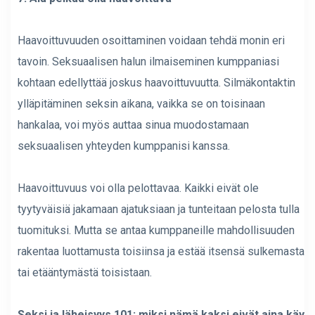
Haavoittuvuuden osoittaminen voidaan tehdä monin eri
tavoin. Seksuaalisen halun ilmaiseminen kumppaniasi
kohtaan edellyttää joskus haavoittuvuutta. Silmäkontaktin
ylläpitäminen seksin aikana, vaikka se on toisinaan
hankalaa, voi myös auttaa sinua muodostamaan
seksuaalisen yhteyden kumppanisi kanssa.
Haavoittuvuus voi olla pelottavaa. Kaikki eivät ole
tyytyväisiä jakamaan ajatuksiaan ja tunteitaan pelosta tulla
tuomituksi. Mutta se antaa kumppaneille mahdollisuuden
rakentaa luottamusta toisiinsa ja estää itsensä sulkemasta
tai etääntymästä toisistaan.
Seksi ja läheisyys 101: miksi nämä kaksi eivät aina käy