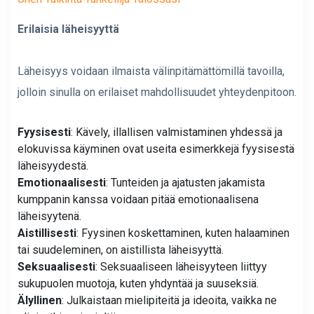
Erilaisia ​​läheisyyttä
Läheisyys voidaan ilmaista välinpitämättömillä tavoilla,
jolloin sinulla on erilaiset mahdollisuudet yhteydenpitoon.
Fyysisesti
: Kävely, illallisen valmistaminen yhdessä ja
elokuvissa käyminen ovat useita esimerkkejä fyysisestä
läheisyydestä.
Emotionaalisesti
: Tunteiden ja ajatusten jakamista
kumppanin kanssa voidaan pitää emotionaalisena
läheisyytenä.
Aistillisesti
: Fyysinen koskettaminen, kuten halaaminen
tai suudeleminen, on aistillista läheisyyttä.
Seksuaalisesti
: Seksuaaliseen läheisyyteen liittyy
sukupuolen muotoja, kuten yhdyntää ja suuseksiä.
Älyllinen
: Julkaistaan ​​mielipiteitä ja ideoita, vaikka ne