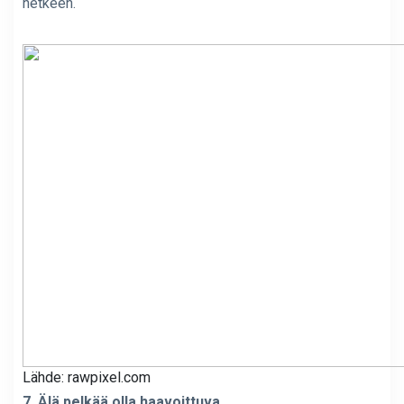
hetkeen.
Lähde: rawpixel.com
7. Älä pelkää olla haavoittuva