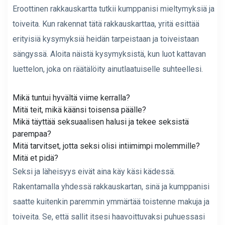
Eroottinen rakkauskartta tutkii kumppanisi mieltymyksiä ja
toiveita. Kun rakennat tätä rakkauskarttaa, yritä esittää
erityisiä kysymyksiä heidän tarpeistaan ​​ja toiveistaan ​​
sängyssä. Aloita näistä kysymyksistä, kun luot kattavan
luettelon, joka on räätälöity ainutlaatuiselle suhteellesi.
Mikä tuntui hyvältä viime kerralla?
Mitä teit, mikä käänsi toisensa päälle?
Mikä täyttää seksuaalisen halusi ja tekee seksistä
parempaa?
Mitä tarvitset, jotta seksi olisi intiimimpi molemmille?
Mitä et pidä?
Seksi ja läheisyys eivät aina käy käsi kädessä.
Rakentamalla yhdessä rakkauskartan, sinä ja kumppanisi
saatte kuitenkin paremmin ymmärtää toistenne makuja ja
toiveita. Se, että sallit itsesi haavoittuvaksi puhuessasi