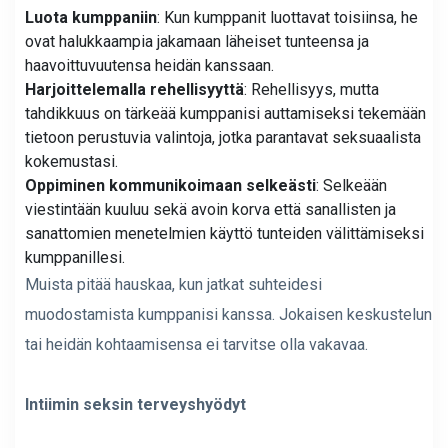
Luota kumppaniin
: Kun kumppanit luottavat toisiinsa, he
ovat halukkaampia jakamaan läheiset tunteensa ja
haavoittuvuutensa heidän kanssaan.
Harjoittelemalla rehellisyyttä
: Rehellisyys, mutta
tahdikkuus on tärkeää kumppanisi auttamiseksi tekemään
tietoon perustuvia valintoja, jotka parantavat seksuaalista
kokemustasi.
Oppiminen kommunikoimaan selkeästi
: Selkeään
viestintään kuuluu sekä avoin korva että sanallisten ja
sanattomien menetelmien käyttö tunteiden välittämiseksi
kumppanillesi.
Muista pitää hauskaa, kun jatkat suhteidesi
muodostamista kumppanisi kanssa. Jokaisen keskustelun
tai heidän kohtaamisensa ei tarvitse olla vakavaa.
Intiimin seksin terveyshyödyt