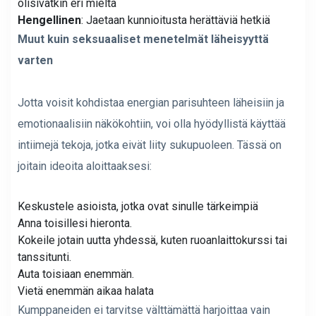
olisivatkin eri mieltä
Hengellinen
: Jaetaan kunnioitusta herättäviä hetkiä
Muut kuin seksuaaliset menetelmät läheisyyttä
varten
Jotta voisit kohdistaa energian parisuhteen läheisiin ja
emotionaalisiin näkökohtiin, voi olla hyödyllistä käyttää
intiimejä tekoja, jotka eivät liity sukupuoleen. Tässä on
joitain ideoita aloittaaksesi:
Keskustele asioista, jotka ovat sinulle tärkeimpiä
Anna toisillesi hieronta.
Kokeile jotain uutta yhdessä, kuten ruoanlaittokurssi tai
tanssitunti.
Auta toisiaan enemmän.
Vietä enemmän aikaa halata
Kumppaneiden ei tarvitse välttämättä harjoittaa vain