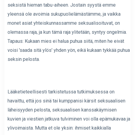
seksistä hieman tabu-aiheen. Jostain syystä emme
yleensä ole avoimia sukupuolielämästämme, ja vaikka
monet asiat yhteiskunnassamme seksualisoituvat, on
olemassa raja, ja kun tämä raja ylitetään, syntyy ongelmia.
Tapaus: Kukaan mies ei halua puhua siitä, miten he eivät
voisi 'saada sitä ylös' yhden yön, eikä kukaan tykkää puhua
seksin pelosta.
Lääketieteellisesti tarkistetussa tutkimuksessa on
havaittu, että jos sinä tai kumppanisi kärsit seksuaalisen
läheisyyden pelosta, seksuaalisen kanssakäymisen
kuvien ja viestien jatkuva tulviminen voi olla epämukavaa ja
ylivoimaista. Mutta et ole yksin: ihmiset kaikkialla