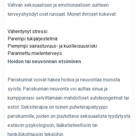
Vahvan seksuaalisen ja emotionaalisen suhteen
terveyshyödyt ovat runsaat. Monet ihmiset kokevat:
Vähentynyt stressi
Parempi tukijärjestelmä
Pienempi sairastuvuus- ja kuolleisuusriski
Parannettu mielenterveys
Hoidon tai neuvonnan etsiminen
Pariskunnat voivat hakea hoitoa ja neuvontaa monista
syistä. Pariskunnan neuvonta voi auttaa sinua ja
kumppaniasi selvittämään mahdolliset suhdeongelmat tai
estot. Seksiterapia on toinen puheterapiatyyppi
pariskunnille, joiden on puututtava seksuaalista tyydytystä
estäviin psykologisiin, lääketieteellisiin tai
henkilökohtaisiin tekijöihin.