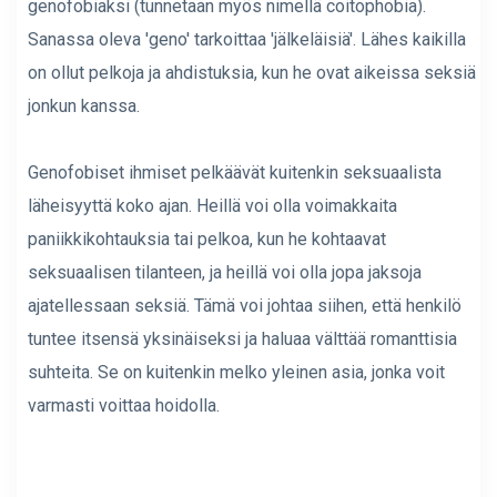
genofobiaksi (tunnetaan myös nimellä coitophobia).
Sanassa oleva 'geno' tarkoittaa 'jälkeläisiä'. Lähes kaikilla
on ollut pelkoja ja ahdistuksia, kun he ovat aikeissa seksiä
jonkun kanssa.
Genofobiset ihmiset pelkäävät kuitenkin seksuaalista
läheisyyttä koko ajan. Heillä voi olla voimakkaita
paniikkikohtauksia tai pelkoa, kun he kohtaavat
seksuaalisen tilanteen, ja heillä voi olla jopa jaksoja
ajatellessaan seksiä. Tämä voi johtaa siihen, että henkilö
tuntee itsensä yksinäiseksi ja haluaa välttää romanttisia
suhteita. Se on kuitenkin melko yleinen asia, jonka voit
varmasti voittaa hoidolla.