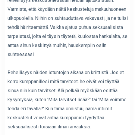
rehellisyys keskustellessaan heidän ajatuksistaan.
Varmista, että käydään näitä keskusteluja makuuhuoneen
ulkopuolella. Niihin on suhtauduttava vakavasti, ja ne tulisi
tehdä häiritsemättä. Vaikka ajatus puhua seksuaalisista
tarpeistasi, joita ei täysin täytetä, kuulostaa hankalalta, se
antaa sinun keskittyä muihin, hauskempiin osiin
suhteessasi.
Rehellisyys näiden istuntojen aikana on kriittistä. Jos et
kerro kumppanillesi mitä tarvitset, he eivät voi täyttää
sinua niin kuin tarvitset. Älä pelkää myöskään esittää
kysymyksiä, kuten 'Mitä tarvitset lisää?' tai 'Mitä voimme
tehdä eri tavalla?' Kun tämä onnistuu, nämä intiimit
keskustelut voivat antaa kumppanisi tyydyttää
seksuaalisesti toisiaan ilman arvauksia.